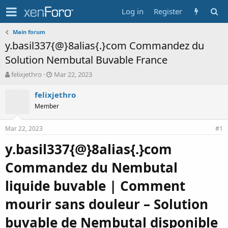
Log in
Register
Main forum
y.basil337{@}8alias{.}com Commandez du
Solution Nembutal Buvable France
T
S
felixjethro
Mar 22, 2023
h
t
r
a
felixjethro
e
r
Member
a
t
d
d
Mar 22, 2023
s
a
#1
t
t
y.basil337{@}8alias{.}com
a
e
r
Commandez du Nembutal
t
e
liquide buvable | Comment
r
mourir sans douleur – Solution
buvable de Nembutal disponible